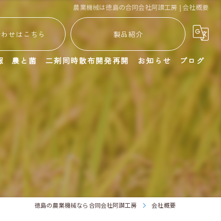
農業機械は徳島の合同会社阿讃工房 | 会社概要
合わせはこちら
製品紹介
報
農と菌
二剤同時散布開発再開
お知らせ
ブログ
徳島の農業機械なら合同会社阿讃工房
会社概要