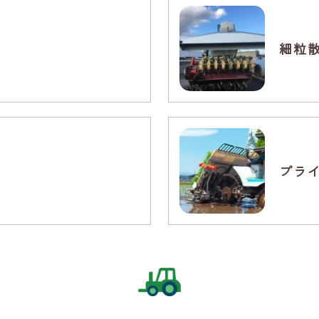
細粒
プラ