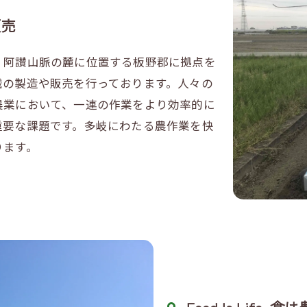
販売
、阿讃山脈の麓に位置する板野郡に拠点を
械の製造や販売を行っております。人々の
農業において、一連の作業をより効率的に
重要な課題です。多岐にわたる農作業を快
ります。
Food Is Life