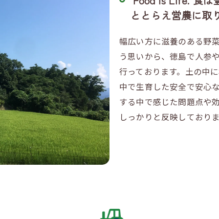
ととらえ営農に取
幅広い方に滋養のある野
う思いから、徳島で人参
行っております。土の中
中で生育した安全で安心
する中で感じた問題点や
しっかりと反映しており