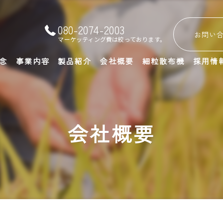
080-2074-2003
お問い
マーケッティング費は絞っております。
念
事業内容
製品紹介
会社概要
細粒散布機
採用情
よくある質問
会社概要