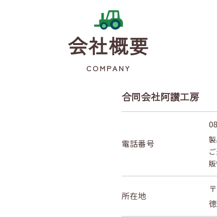
会社概要
COMPANY
合同会社阿讃工房
0
製
電話番号
ご
販
〒
所在地
徳