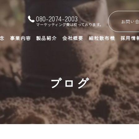
080-2074-2003
お問い
マーケッティング費は絞っております。
念
事業内容
製品紹介
会社概要
細粒散布機
採用情
よくある質問
ブログ