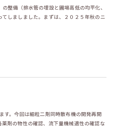
）の整備（排水管の埋設と圃場高低の均平化、
ってしましました。まずは、２０２５年秋のニ
います。今回は細粒二剤同時散布機の開発再開
各薬剤の物性の確認、流下量機械適性の確認な