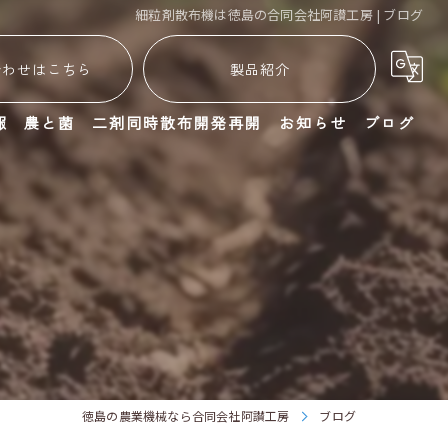
細粒剤散布機は徳島の合同会社阿讃工房 | ブログ
合わせはこちら
製品紹介
報
農と菌
二剤同時散布開発再開
お知らせ
ブログ
徳島の農業機械なら合同会社阿讃工房
ブログ