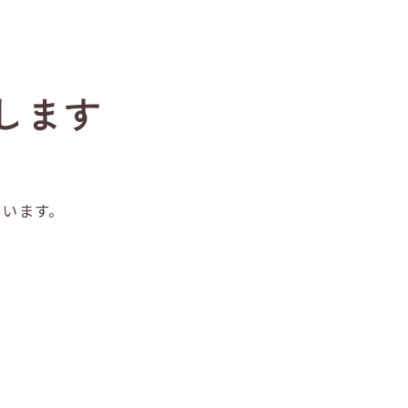
します
ています。